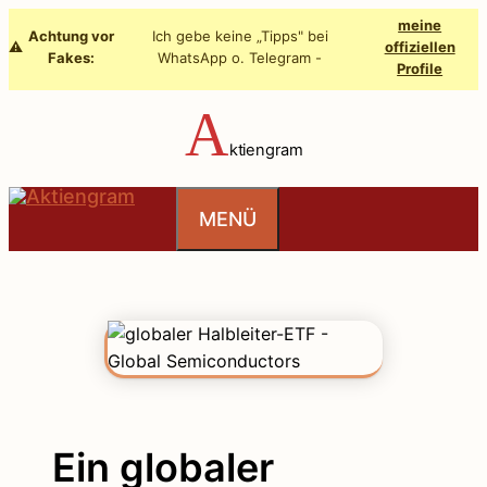
Zum
meine
Achtung vor
Ich gebe keine „Tipps" bei
Inhalt
⚠️
offiziellen
Fakes:
WhatsApp o. Telegram -
Profile
springen
A
ktiengram
MENÜ
Ein globaler