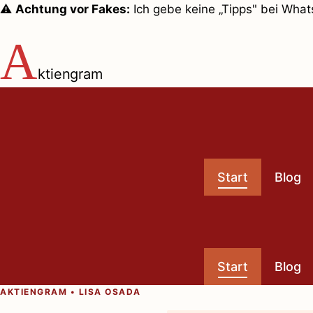
Zum
⚠️
Achtung vor Fakes:
Ich gebe keine „Tipps" bei Wha
Inhalt
A
springen
ktiengram
Start
Blog
Start
Blog
AKTIENGRAM • LISA OSADA