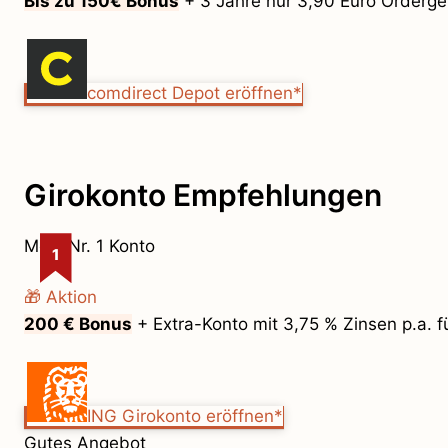
Bis zu 150€ Bonus
+ 3 Jahre nur 3,90 Euro Orderg
comdirect Depot eröffnen*
Girokonto Empfehlungen
Mein Nr. 1 Konto
1
🎁 Aktion
200 € Bonus
+ Extra-Konto mit 3,75 % Zinsen p.a. 
ING Girokonto eröffnen*
Gutes Angebot