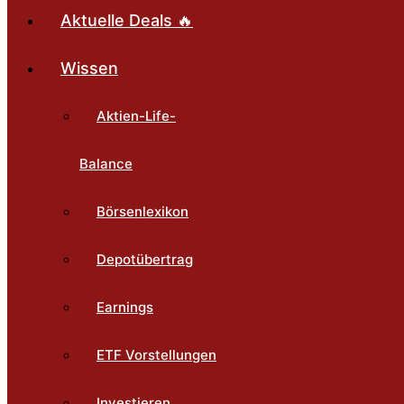
Aktuelle Deals 🔥
Wissen
Aktien-Life-
Balance
Börsenlexikon
Depotübertrag
Earnings
ETF Vorstellungen
Investieren