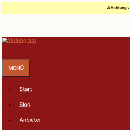
Zum
⚠️
Achtung v
Inhalt
springen
MENÜ
Start
Blog
Anbieter