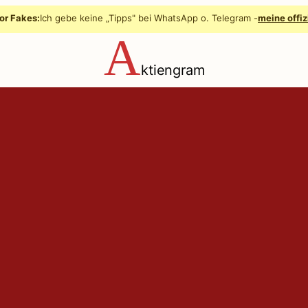
or Fakes:
Ich gebe keine „Tipps" bei WhatsApp o. Telegram -
meine offiz
A
ktiengram