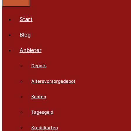
Start
Blog
Anbieter
Depots
Altersvorsorgedepot
Konten
Tagesgeld
Kreditkarten