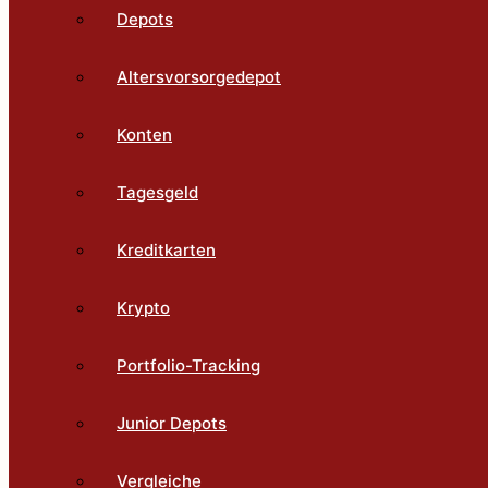
Depots
Altersvorsorgedepot
Konten
Tagesgeld
Kreditkarten
Krypto
Portfolio-Tracking
Junior Depots
Vergleiche