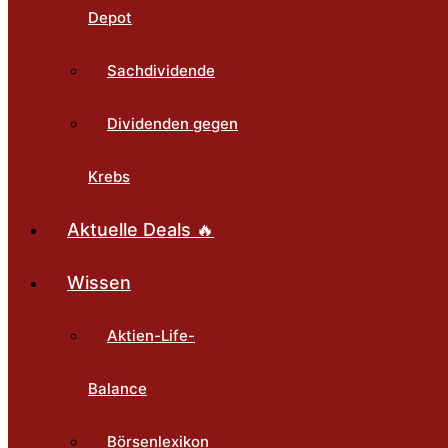
Depot
Sachdividende
Dividenden gegen
Krebs
Aktuelle Deals 🔥
Wissen
Aktien-Life-
Balance
Börsenlexikon