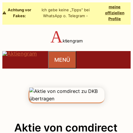
Zum
meine
Achtung vor
Ich gebe keine „Tipps" bei
Inhalt
⚠️
offiziellen
Fakes:
WhatsApp o. Telegram -
Profile
springen
A
ktiengram
MENÜ
Aktie von comdirect