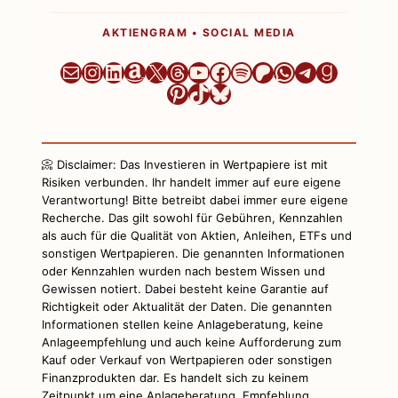
AKTIENGRAM • SOCIAL MEDIA
Newsletter
Instagram
LinkedIn
Amazon
X
Threads
YouTube
Facebook
Spotify
Patreon
WhatsApp
Telegram
Goodre
Pinterest
TikTok
Bluesky
📀 Disclaimer: Das Investieren in Wertpapiere ist mit
Risiken verbunden. Ihr handelt immer auf eure eigene
Verantwortung! Bitte betreibt dabei immer eure eigene
Recherche. Das gilt sowohl für Gebühren, Kennzahlen
als auch für die Qualität von Aktien, Anleihen, ETFs und
sonstigen Wertpapieren. Die genannten Informationen
oder Kennzahlen wurden nach bestem Wissen und
Gewissen notiert. Dabei besteht keine Garantie auf
Richtigkeit oder Aktualität der Daten. Die genannten
Informationen stellen keine Anlageberatung, keine
Anlageempfehlung und auch keine Aufforderung zum
Kauf oder Verkauf von Wertpapieren oder sonstigen
Finanzprodukten dar. Es handelt sich zu keinem
Zeitpunkt um eine Anlageberatung, Empfehlung,