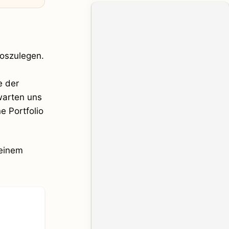
loszulegen.
e der
warten uns
e Portfolio
 einem