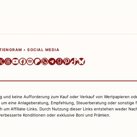
TIENGRAM • SOCIAL MEDIA
er
ram
dIn
azon
X
Threads
YouTube
Facebook
Spotify
Patreon
WhatsApp
Telegram
Goodreads
Pinterest
TikTok
Bluesky
ng und keine Aufforderung zum Kauf oder Verkauf von Wertpapieren od
t um eine Anlageberatung, Empfehlung, Steuerberatung oder sonstige f
ich um Affiliate-Links. Durch Nutzung dieser Links entstehen weder Nac
erbesserte Konditionen oder exklusive Boni und Prämien.