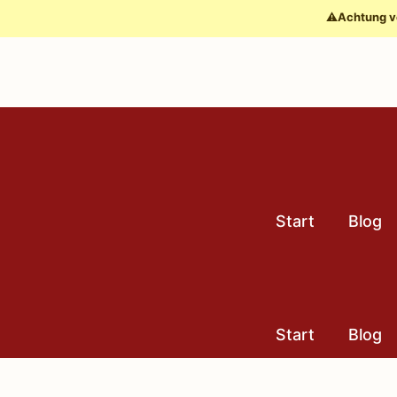
Zum
⚠️
Achtung v
Inhalt
springen
Start
Blog
Start
Blog