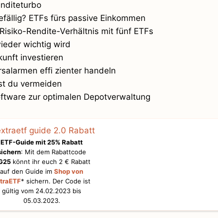
enditeturbo
efällig? ETFs fürs passive Einkommen
Risiko-Rendite-Verhältnis mit fünf ETFs
ieder wichtig wird
unft investieren
rsalarmen effi zienter handeln
est du vermeiden
ftware zur optimalen Depotverwaltung
ETF-Guide mit 25% Rabatt
sichern
: Mit dem Rabattcode
G25
könnt ihr euch 2 € Rabatt
auf den Guide im
Shop von
traETF
* sichern. Der Code ist
gültig vom 24.02.2023 bis
05.03.2023.