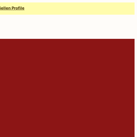
iellen Profile