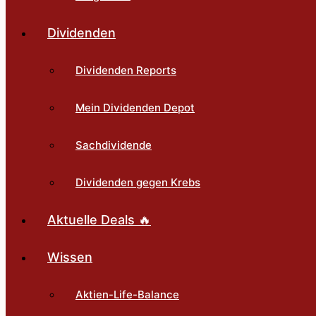
Dividenden
Dividenden Reports
Mein Dividenden Depot
Sachdividende
Dividenden gegen Krebs
Aktuelle Deals 🔥
Wissen
Aktien-Life-Balance