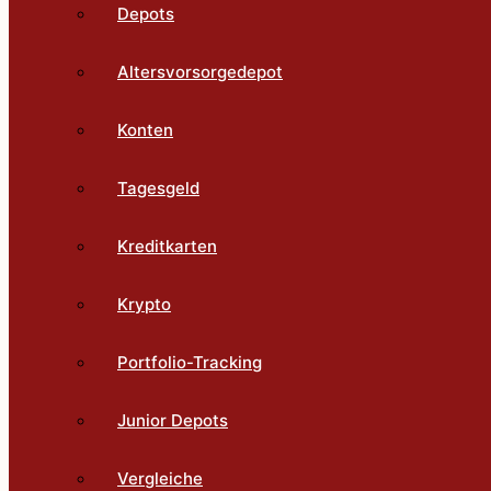
Depots
Altersvorsorgedepot
Konten
Tagesgeld
Kreditkarten
Krypto
Portfolio-Tracking
Junior Depots
Vergleiche