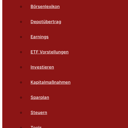
Börsenlexikon
Depotübertrag
Earnings
ETF Vorstellungen
Investieren
Kapitalmaßnahmen
Sparplan
Steuern
Tools