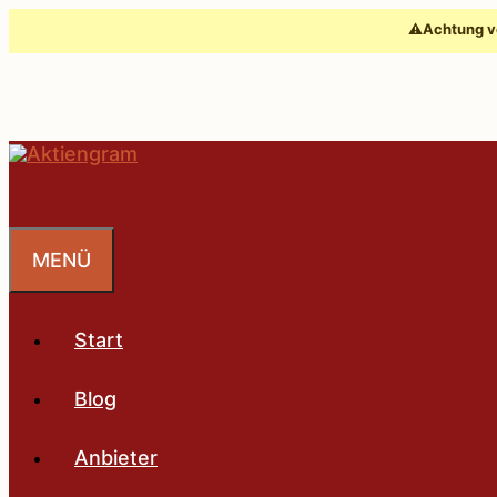
Zum
⚠️
Achtung v
Inhalt
springen
MENÜ
Start
Blog
Anbieter