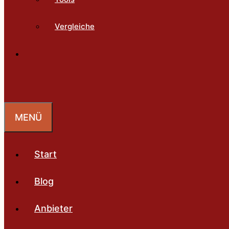
Vergleiche
MENÜ
Start
Blog
Anbieter