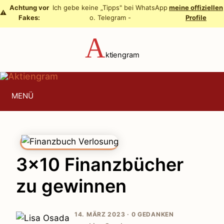
Zum
Achtung vor
Ich gebe keine „Tipps" bei WhatsApp
meine offiziellen
⚠️
Fakes:
o. Telegram -
Profile
Inhalt
springen
A
ktiengram
MENÜ
3×10 Finanzbücher
zu gewinnen
14. MÄRZ 2023 ·
0 GEDANKEN