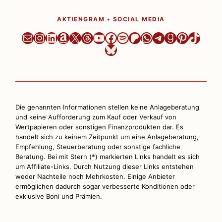
AKTIENGRAM • SOCIAL MEDIA
Newsletter
Instagram
LinkedIn
Amazon
X
Threads
YouTube
Facebook
Spotify
Patreon
WhatsApp
Telegram
Goodread
Pinteres
TikTo
Bluesky
Die genannten Informationen stellen keine Anlageberatung
und keine Aufforderung zum Kauf oder Verkauf von
Wertpapieren oder sonstigen Finanzprodukten dar. Es
handelt sich zu keinem Zeitpunkt um eine Anlageberatung,
Empfehlung, Steuerberatung oder sonstige fachliche
Beratung. Bei mit Stern (*) markierten Links handelt es sich
um Affiliate-Links. Durch Nutzung dieser Links entstehen
weder Nachteile noch Mehrkosten. Einige Anbieter
ermöglichen dadurch sogar verbesserte Konditionen oder
exklusive Boni und Prämien.