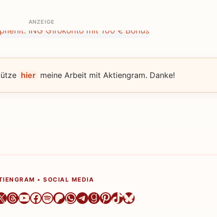
ANZEIGE
tütze
hier
meine Arbeit mit Aktiengram. Danke!
TIENGRAM • SOCIAL MEDIA
er
ram
dIn
azon
X
Threads
YouTube
Facebook
Spotify
Patreon
WhatsApp
Telegram
Goodreads
Pinterest
TikTok
Bluesky