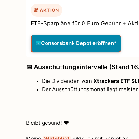
🎁 AKTION
ETF-Sparpläne für 0 Euro Gebühr + Akt
Consorsbank Depot eröffnen*
📅 Ausschüttungsintervalle (Stand 16
Die Dividenden vom
Xtrackers ETF SL
Der Ausschüttungsmonat liegt meiste
Bleibt gesund! ❤️
Meine
Watchlist
bilde ich mit Parqet ab.