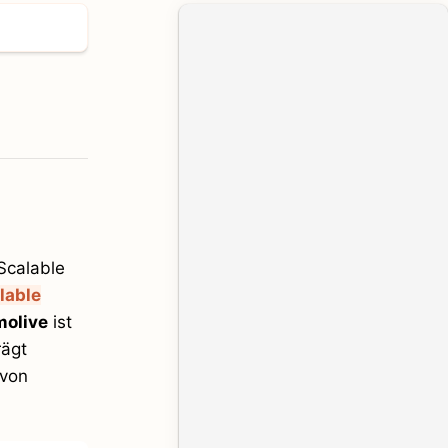
Scalable
lable
molive
ist
rägt
 von