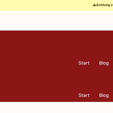
Zum
⚠️
Achtung v
Inhalt
springen
Start
Blog
Start
Blog