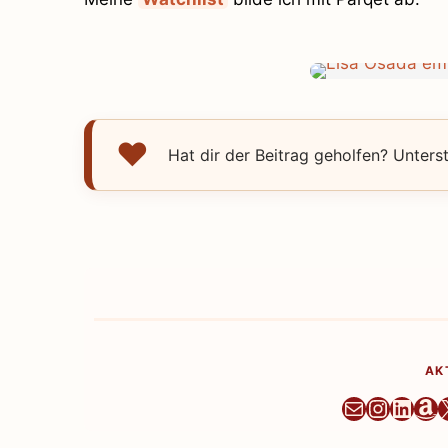
Hat dir der Beitrag geholfen? Unters
AK
Newslett
Instag
Linke
Am