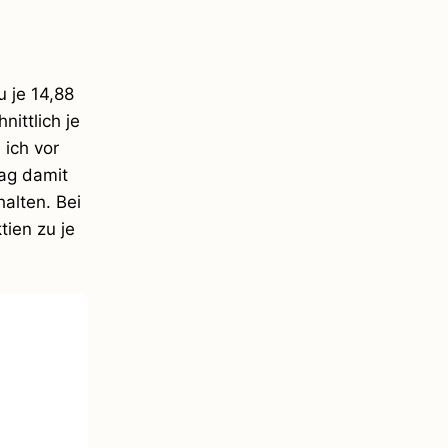
 je 14,88
nittlich je
 ich vor
rag damit
alten. Bei
tien zu je