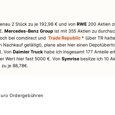
genau 2 Stück zu je 192,98 € und von
RWE
200 Aktien zu
€.
Mercedes-Benz Group
ist mit 355 Aktien zu durchsch
 noch bei comdirect und
Trade Republic
* (über TR hatte
 Nachkauf getätigt), plane aber hier einen Depotübert
t. Von
Daimler Truck
habe ich insgesamt 177 Anteile erh
er Wert hier fast 5000 €. Von
Symrise
besitze ich 10 Ak
 zu je 88,78€.
Euro Ordergebühren