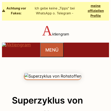
Zum
meine
Achtung vor
Ich gebe keine „Tipps" bei
Inhalt
⚠️
offiziellen
Fakes:
WhatsApp o. Telegram -
Profile
springen
A
ktiengram
MENÜ
Superzyklus von