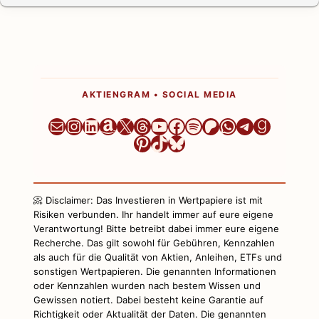
AKTIENGRAM • SOCIAL MEDIA
Newsletter
Instagram
LinkedIn
Amazon
X
Threads
YouTube
Facebook
Spotify
Patreon
WhatsApp
Telegram
Goodre
Pinterest
TikTok
Bluesky
📀 Disclaimer: Das Investieren in Wertpapiere ist mit
Risiken verbunden. Ihr handelt immer auf eure eigene
Verantwortung! Bitte betreibt dabei immer eure eigene
Recherche. Das gilt sowohl für Gebühren, Kennzahlen
als auch für die Qualität von Aktien, Anleihen, ETFs und
sonstigen Wertpapieren. Die genannten Informationen
oder Kennzahlen wurden nach bestem Wissen und
Gewissen notiert. Dabei besteht keine Garantie auf
Richtigkeit oder Aktualität der Daten. Die genannten