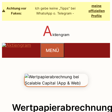
Zum
meine
Achtung vor
Ich gebe keine „Tipps" bei
Inhalt
⚠️
offiziellen
Fakes:
WhatsApp o. Telegram -
Profile
springen
A
ktiengram
MENÜ
Wertpapierabrechnun