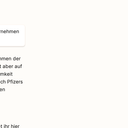
ehmen der
t aber auf
amkeit
ch Pfizers
nen
 ihr hier