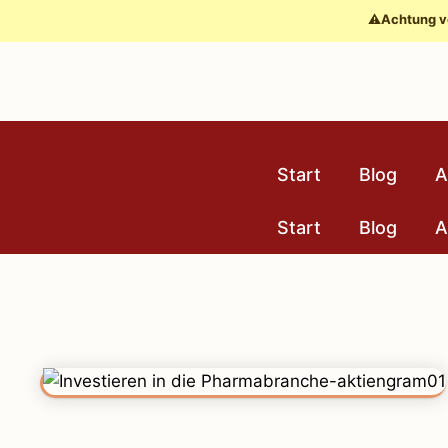
Zum
⚠️
Achtung v
Inhalt
springen
Start
Blog
A
Start
Blog
A