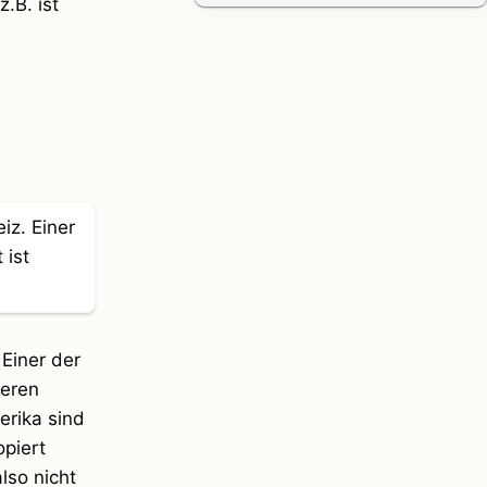
.B. ist
Einer der
deren
erika sind
piert
so nicht