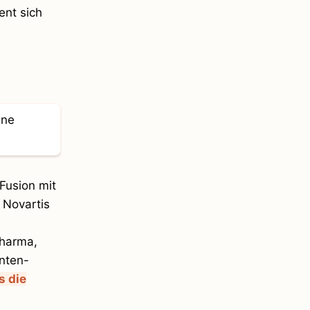
nt sich
Fusion mit
 Novartis
Pharma,
enten-
s die