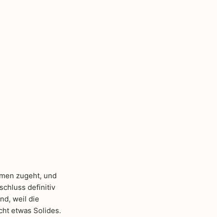
hmen zugeht, und
chluss definitiv
d, weil die
cht etwas Solides.