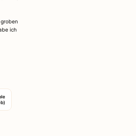
 groben
abe ich
ble
eb)