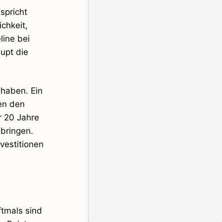
spricht
chkeit,
line bei
upt die
 haben. Ein
en den
r 20 Jahre
bringen.
vestitionen
ftmals sind