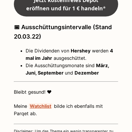
Jetzt kostenfreies Depot
eröffnen und für 1 € handeln
*
📅 Ausschüttungsintervalle (Stand
20.03.22)
Die Dividenden von
Hershey
werden
4
mal im Jahr
ausgeschüttet.
Die Ausschüttungsmonate sind
März,
Juni, September
und
Dezember
Bleibt gesund! ❤️
Meine
Watchlist
bilde ich ebenfalls mit
Parqet ab.
Disclaimer: Um das Thema ein wenig transparenter zu