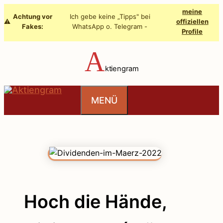
Zum
meine
Achtung vor
Ich gebe keine „Tipps" bei
Inhalt
⚠️
offiziellen
Fakes:
WhatsApp o. Telegram -
Profile
springen
A
ktiengram
MENÜ
Hoch die Hände,