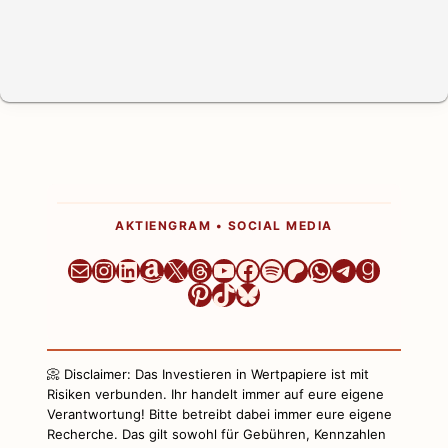
AKTIENGRAM • SOCIAL MEDIA
Newsletter
Instagram
LinkedIn
Amazon
X
Threads
YouTube
Facebook
Spotify
Patreon
WhatsApp
Telegram
Goodre
Pinterest
TikTok
Bluesky
📀 Disclaimer: Das Investieren in Wertpapiere ist mit
Risiken verbunden. Ihr handelt immer auf eure eigene
Verantwortung! Bitte betreibt dabei immer eure eigene
Recherche. Das gilt sowohl für Gebühren, Kennzahlen