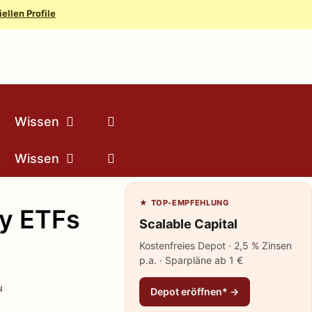
iellen Profile
Wissen
Wissen
★ TOP-EMPFEHLUNG
gy ETFs
Scalable Capital
Kostenfreies Depot · 2,5 % Zinsen
p.a. · Sparpläne ab 1 €
N
Depot eröffnen* →