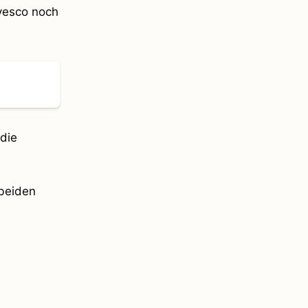
nvesco noch
 die
 beiden