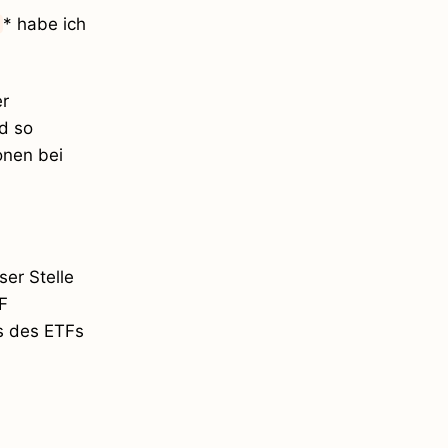
* habe ich
er
nd so
onen bei
ser Stelle
F
rs des ETFs