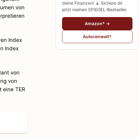
deine Finanzen! 🧘 Sichere dir
olumen von
jetzt meinen SPIEGEL-Bestseller.
rpretieren
Amazon* →
Autorenwelt*
ren Index
on Index
dant von
ung von
t eine TER