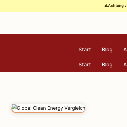
Zum
⚠️
Achtung v
Inhalt
springen
Start
Blog
A
Start
Blog
A