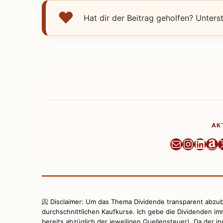
Hat dir der Beitrag geholfen? Unters
AK
Newslett
Instag
Linke
Am
📀 Disclaimer: Um das Thema Dividende transparent abzubi
durchschnittlichen Kaufkurse. Ich gebe die Dividenden imm
bereits abzüglich der jeweiligen Quellensteuer). Da der in