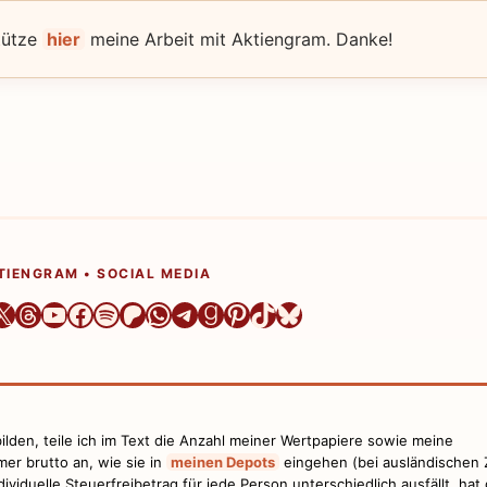
tütze
hier
meine Arbeit mit Aktiengram. Danke!
TIENGRAM • SOCIAL MEDIA
er
ram
dIn
azon
X
Threads
YouTube
Facebook
Spotify
Patreon
WhatsApp
Telegram
Goodreads
Pinterest
TikTok
Bluesky
lden, teile ich im Text die Anzahl meiner Wertpapiere sowie meine
er brutto an, wie sie in
meinen Depots
eingehen (bei ausländischen
dividuelle Steuerfreibetrag für jede Person unterschiedlich ausfällt, ha