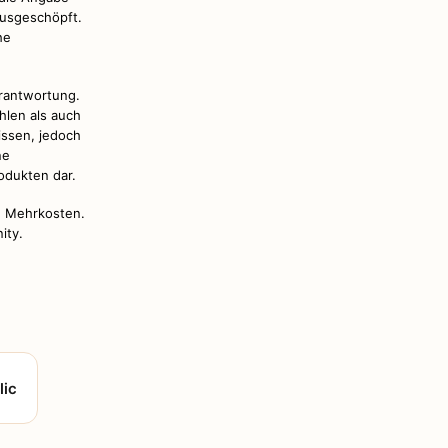
ausgeschöpft.
he
erantwortung.
hlen als auch
issen, jedoch
ne
odukten dar.
ch Mehrkosten.
ity.
lic