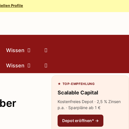
iellen Profile
Wissen
Wissen
★ TOP-EMPFEHLUNG
Scalable Capital
ber
Kostenfreies Depot · 2,5 % Zinsen
p.a. · Sparpläne ab 1 €
Depot eröffnen* →