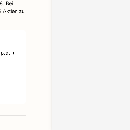
€. Bei
8 Aktien zu
p.a. +