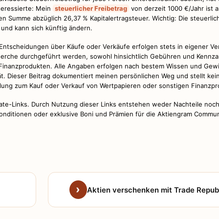
teressierte: Mein
steuerlicher Freibetrag
von derzeit 1000 €/Jahr ist 
n Summe abzüglich 26,37 % Kapitalertragsteuer. Wichtig: Die steuerlic
und kann sich künftig ändern.
. Entscheidungen über Käufe oder Verkäufe erfolgen stets in eigener V
echerche durchgeführt werden, sowohl hinsichtlich Gebühren und Kennza
n Finanzprodukten. Alle Angaben erfolgen nach bestem Wissen und Gew
tät. Dieser Beitrag dokumentiert meinen persönlichen Weg und stellt kei
ung zum Kauf oder Verkauf von Wertpapieren oder sonstigen Finanzpr
filiate-Links. Durch Nutzung dieser Links entstehen weder Nachteile no
onditionen oder exklusive Boni und Prämien für die Aktiengram Commun
Aktien verschenken mit Trade Repub