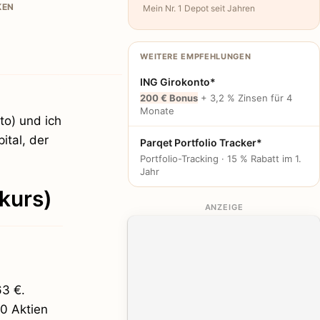
KEN
Mein Nr. 1 Depot seit Jahren
WEITERE EMPFEHLUNGEN
ING Girokonto*
200 € Bonus
+ 3,2 % Zinsen für 4
Monate
to) und ich
tal, der
Parqet Portfolio Tracker*
Portfolio-Tracking · 15 % Rabatt im 1.
Jahr
fkurs)
ANZEIGE
63 €.
0 Aktien