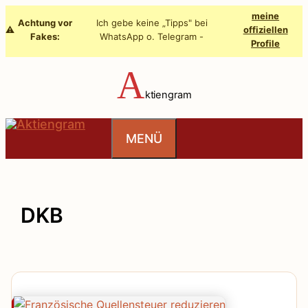
Zum
meine
Achtung vor
Ich gebe keine „Tipps" bei
Inhalt
⚠️
offiziellen
Fakes:
WhatsApp o. Telegram -
Profile
springen
A
ktiengram
MENÜ
DKB