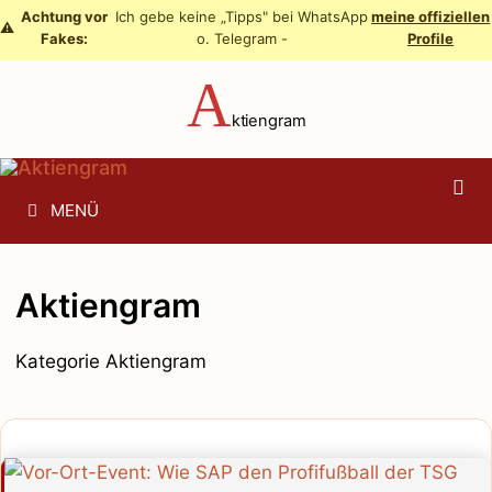
Zum
Achtung vor
Ich gebe keine „Tipps" bei WhatsApp
meine offiziellen
⚠️
Fakes:
o. Telegram -
Profile
Inhalt
springen
A
ktiengram
MENÜ
Aktiengram
Kategorie Aktiengram