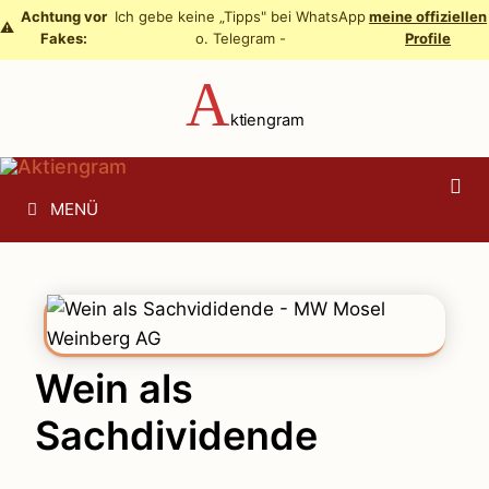
Zum
Achtung vor
Ich gebe keine „Tipps" bei WhatsApp
meine offiziellen
⚠️
Fakes:
o. Telegram -
Profile
Inhalt
springen
A
ktiengram
MENÜ
Wein als
Sachdividende