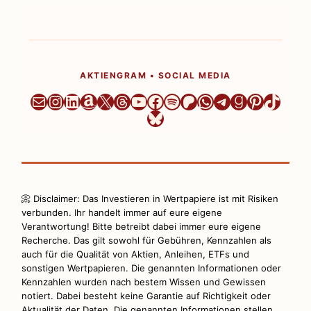
AKTIENGRAM • SOCIAL MEDIA
Newsletter
Instagram
LinkedIn
Amazon
X
Threads
YouTube
Facebook
Spotify
Patreon
WhatsApp
Telegram
Goodread
Pinteres
TikTo
Bluesky
📀 Disclaimer: Das Investieren in Wertpapiere ist mit Risiken
verbunden. Ihr handelt immer auf eure eigene
Verantwortung! Bitte betreibt dabei immer eure eigene
Recherche. Das gilt sowohl für Gebühren, Kennzahlen als
auch für die Qualität von Aktien, Anleihen, ETFs und
sonstigen Wertpapieren. Die genannten Informationen oder
Kennzahlen wurden nach bestem Wissen und Gewissen
notiert. Dabei besteht keine Garantie auf Richtigkeit oder
Aktualität der Daten. Die genannten Informationen stellen