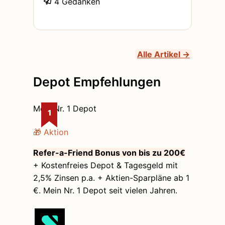
4 Gedanken
werden. Zur Wahl stehen 10 verschiedene
Motive und Gestaltungen, die man hier
anschauen kann. Zur Umfrage geht es
dann hier entlang. Kommentiert gerne
mal, welches Design
Alle Artikel →
Depot Empfehlungen
Mein Nr. 1 Depot
1
🎁 Aktion
Refer-a-Friend Bonus von bis zu 200€
+ Kostenfreies Depot & Tagesgeld mit
2,5% Zinsen p.a. + Aktien-Sparpläne ab 1
€. Mein Nr. 1 Depot seit vielen Jahren.