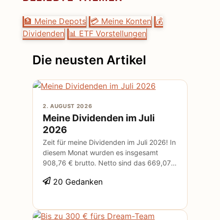
🏦 Meine Depots
💳 Meine Konten
💰
Dividenden
📊 ETF Vorstellungen
Die neusten Artikel
2. AUGUST 2026
Meine Dividenden im Juli
2026
Zeit für meine Dividenden im Juli 2026! In
diesem Monat wurden es insgesamt
908,76 € brutto. Netto sind das 669,07
€. Diese Aktien habe ich in meinem Depot
20 Gedanken
bei Scalable Capital*: Diesen ETF habe
ich in meinem Depot bei ING*: