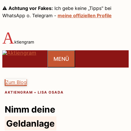
Zum
⚠️
Achtung vor Fakes:
Ich gebe keine „Tipps" bei
Inhalt
WhatsApp o. Telegram -
meine offiziellen Profile
springen
A
ktiengram
MENÜ
Zum Blog
AKTIENGRAM • LISA OSADA
Nimm deine