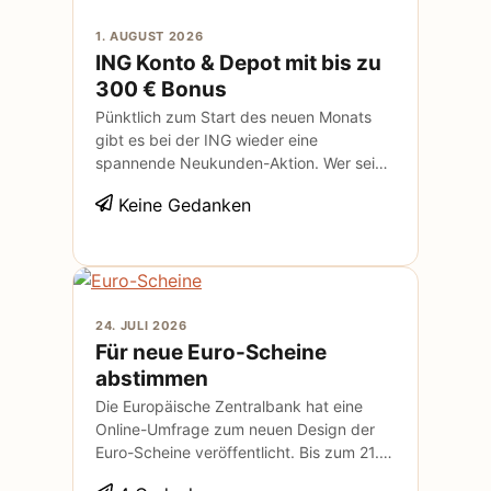
1. AUGUST 2026
ING Konto & Depot mit bis zu
300 € Bonus
Pünktlich zum Start des neuen Monats
gibt es bei der ING wieder eine
spannende Neukunden-Aktion. Wer sein
erstes Girokonto eröffnet, bekommt 200
Keine Gedanken
€ Bonus und wer zusätzlich das erste
Depot eröffnet, sichert sich noch einen
100 € Wunschgutschein obendrauf.
Insgesamt sind also bis zu 300
24. JULI 2026
Für neue Euro-Scheine
abstimmen
Die Europäische Zentralbank hat eine
Online-Umfrage zum neuen Design der
Euro-Scheine veröffentlicht. Bis zum 21.
September kann daran teilgenommen