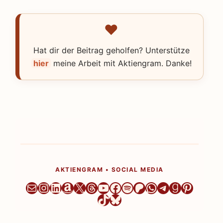
Hat dir der Beitrag geholfen? Unterstütze
hier
meine Arbeit mit Aktiengram. Danke!
AKTIENGRAM • SOCIAL MEDIA
Newsletter
Instagram
LinkedIn
Amazon
X
Threads
YouTube
Facebook
Spotify
Patreon
WhatsApp
Telegram
Goodrea
Pintere
TikTok
Bluesky