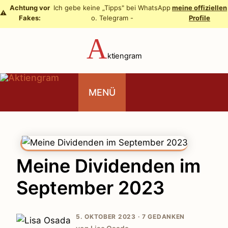
Zum
Achtung vor
Ich gebe keine „Tipps" bei WhatsApp
meine offiziellen
⚠️
Fakes:
o. Telegram -
Profile
Inhalt
springen
A
ktiengram
MENÜ
Meine Dividenden im
September 2023
5. OKTOBER 2023 ·
7 GEDANKEN