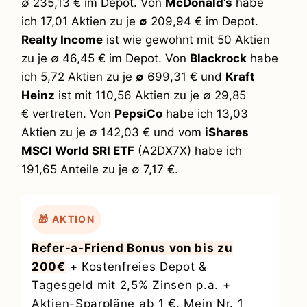
∅ 235,13 € im Depot. Von
McDonald’s
habe
ich 17,01 Aktien zu je
∅
209,94 € im Depot.
Realty Income
ist wie gewohnt mit 50 Aktien
zu je ∅ 46,45 € im Depot. Von
Blackrock
habe
ich 5,72 Aktien zu je
∅
699,31 € und
Kraft
Heinz
ist mit 110,56 Aktien zu je ∅ 29,85
€ vertreten. Von
PepsiCo
habe ich 13,03
Aktien zu je ∅ 142,03 € und vom
iShares
MSCI World SRI ETF
(A2DX7X) habe ich
191,65 Anteile zu je ∅ 7,17 €.
🎁 AKTION
Refer-a-Friend Bonus von bis zu
200€
+ Kostenfreies Depot &
Tagesgeld mit 2,5% Zinsen p.a. +
Aktien-Sparpläne ab 1 €. Mein Nr. 1