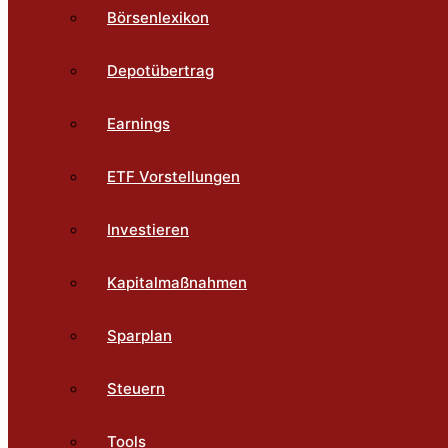
Börsenlexikon
Depotübertrag
Earnings
ETF Vorstellungen
Investieren
Kapitalmaßnahmen
Sparplan
Steuern
Tools