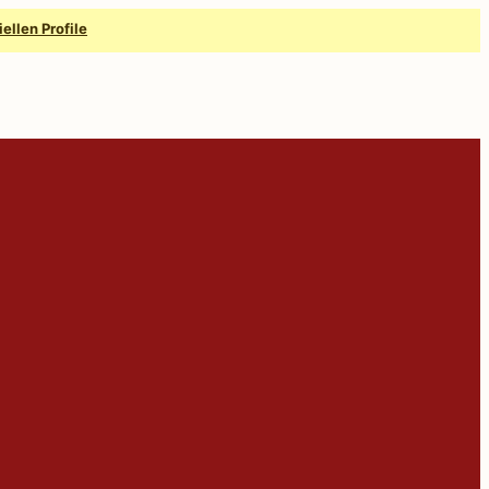
iellen Profile