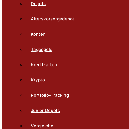
Depots
Altersvorsorgedepot
Konten
Tagesgeld
Kreditkarten
Krypto
Portfolio-Tracking
Junior Depots
Vergleiche