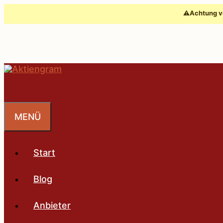
Zum
⚠️
Achtung v
Inhalt
springen
MENÜ
Start
Blog
Anbieter