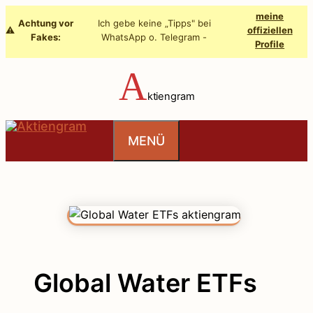
Zum
meine
Achtung vor
Ich gebe keine „Tipps" bei
Inhalt
⚠️
offiziellen
Fakes:
WhatsApp o. Telegram -
Profile
springen
A
ktiengram
MENÜ
Global Water ETFs