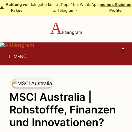
Zum
Achtung vor
Ich gebe keine „Tipps" bei WhatsApp
meine offiziellen
⚠️
Fakes:
o. Telegram -
Profile
Inhalt
springen
A
ktiengram
MENÜ
MSCI Australia |
Rohstofffe, Finanzen
und Innovationen?