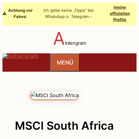
Zum
meine
Achtung vor
Ich gebe keine „Tipps" bei
Inhalt
⚠️
offiziellen
Fakes:
WhatsApp o. Telegram -
Profile
springen
A
ktiengram
MENÜ
MSCI South Africa