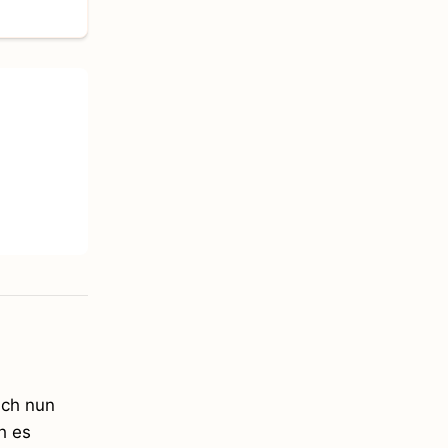
ich nun
h es