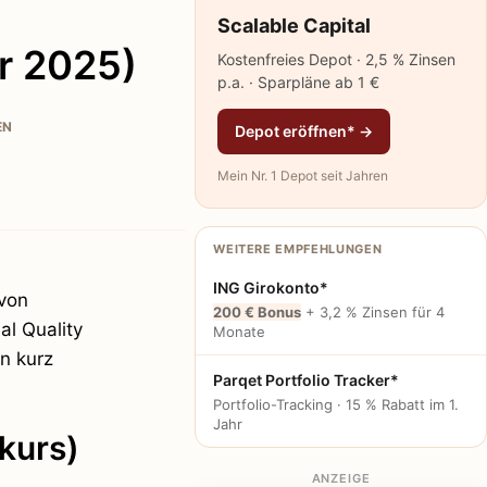
Scalable Capital
r 2025)
Kostenfreies Depot · 2,5 % Zinsen
p.a. · Sparpläne ab 1 €
EN
Depot eröffnen* →
Mein Nr. 1 Depot seit Jahren
WEITERE EMPFEHLUNGEN
ING Girokonto*
 von
200 € Bonus
+ 3,2 % Zinsen für 4
al Quality
Monate
n kurz
Parqet Portfolio Tracker*
Portfolio-Tracking · 15 % Rabatt im 1.
Jahr
fkurs)
ANZEIGE