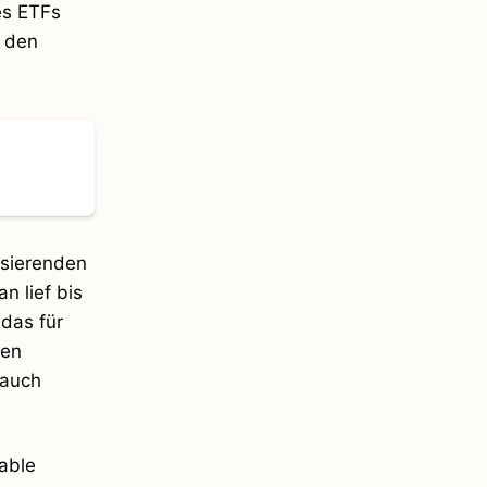
es ETFs
n den
isierenden
n lief bis
das für
hen
 auch
able