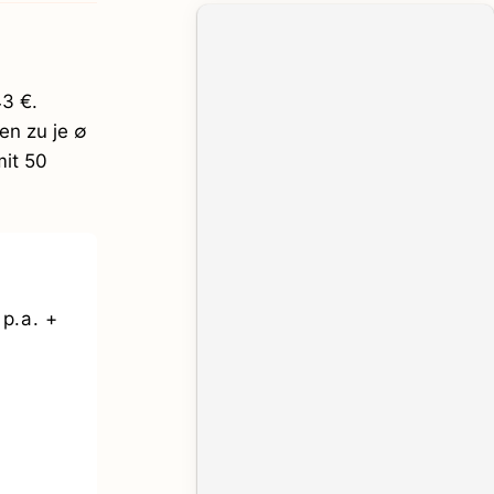
43 €.
en zu je ∅
it 50
p.a. +