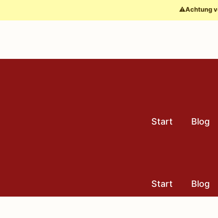
Zum
⚠️
Achtung v
Inhalt
springen
Start
Blog
Start
Blog