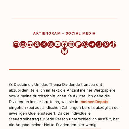
AKTIENGRAM • SOCIAL MEDIA
Newsletter
Instagram
LinkedIn
Amazon
X
Threads
YouTube
Facebook
Spotify
Patreon
WhatsApp
Telegram
Goodread
Pinteres
TikTo
Bluesky
📀 Disclaimer: Um das Thema Dividende transparent
abzubilden, teile ich im Text die Anzahl meiner Wertpapiere
sowie meine durchschnittlichen Kaufkurse. Ich gebe die
Dividenden immer brutto an, wie sie in
meinen Depots
eingehen (bei ausländischen Zahlungen bereits abzüglich der
jeweiligen Quellensteuer). Da der individuelle
Steuerfreibetrag für jede Person unterschiedlich ausfällt, hat
die Angabe meiner Netto-Dividenden hier wenig