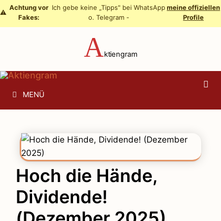
Zum
Achtung vor
Ich gebe keine „Tipps" bei WhatsApp
meine offiziellen
⚠️
Fakes:
o. Telegram -
Profile
Inhalt
springen
A
ktiengram
MENÜ
Hoch die Hände,
Dividende!
(Dezember 2025)