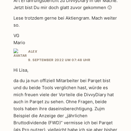
Art Erfahrungsbericht zu DivvyDiary in der Mache.
Jetzt bist Du mir doch glatt zuvor gekommen 🙂
Lese trotzdem gerne bei Aktiengram. Mach weiter
so.
VG
Mario
ALEX
9. SEPTEMBER 2022 UM 07:48 UHR
Hi Lisa,
da du ja nun offiziell Mitarbeiter bei Parqet bist
und du beide Tools verglichen hast, würde es
mich freuen viele der Vorteile die DivvyDiary hat
auch in Parqet zu sehen. Ohne Fragen, beide
tools haben ihre daseinsberechtigung. Zujm
Beispiel die Anzeige der „jährlichen
Bruttodividende (FWD)“ vermisse ich bei Parqet
(als Pro nutzer), vielleicht habe ich sie aber bisher