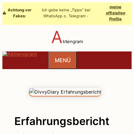
Zum
meine
Achtung vor
Ich gebe keine „Tipps" bei
Inhalt
⚠️
offiziellen
Fakes:
WhatsApp o. Telegram -
Profile
springen
A
ktiengram
MENÜ
Erfahrungsbericht