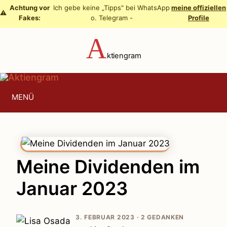
Zum
Achtung vor
Ich gebe keine „Tipps" bei WhatsApp
meine offiziellen
⚠️
Fakes:
o. Telegram -
Profile
Inhalt
springen
A
ktiengram
MENÜ
Meine Dividenden im
Januar 2023
3. FEBRUAR 2023 ·
2 GEDANKEN