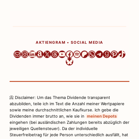
AKTIENGRAM • SOCIAL MEDIA
Newsletter
Instagram
LinkedIn
Amazon
X
Threads
YouTube
Facebook
Spotify
Patreon
WhatsApp
Telegram
Goodread
Pinteres
TikTo
Bluesky
📀 Disclaimer: Um das Thema Dividende transparent
abzubilden, teile ich im Text die Anzahl meiner Wertpapiere
sowie meine durchschnittlichen Kaufkurse. Ich gebe die
Dividenden immer brutto an, wie sie in
meinen Depots
eingehen (bei ausländischen Zahlungen bereits abzüglich der
jeweiligen Quellensteuer). Da der individuelle
Steuerfreibetrag für jede Person unterschiedlich ausfällt, hat