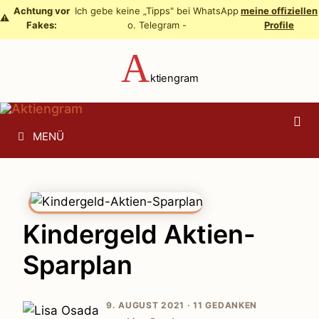
Zum
Achtung vor
Ich gebe keine „Tipps" bei WhatsApp
meine offiziellen
⚠️
Fakes:
o. Telegram -
Profile
Inhalt
springen
A
ktiengram
MENÜ
Kindergeld Aktien-
Sparplan
9. AUGUST 2021 ·
11 GEDANKEN