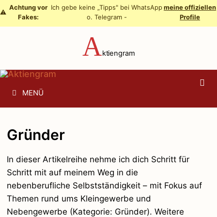
Zum
Achtung vor
Ich gebe keine „Tipps" bei WhatsApp
meine offiziellen
⚠️
Fakes:
o. Telegram -
Profile
Inhalt
springen
A
ktiengram
MENÜ
Gründer
In dieser Artikelreihe nehme ich dich Schritt für
Schritt mit auf meinem Weg in die
nebenberufliche Selbstständigkeit – mit Fokus auf
Themen rund ums Kleingewerbe und
Nebengewerbe (Kategorie: Gründer). Weitere