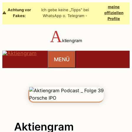
Zum
meine
Achtung vor
Ich gebe keine „Tipps" bei
Inhalt
⚠️
offiziellen
Fakes:
WhatsApp o. Telegram -
Profile
springen
A
ktiengram
MENÜ
Aktiengram