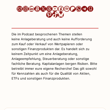
Newsletter
Instagram
LinkedIn
Amazon
X
Threads
YouTube
Facebook
Spotify
Patreon
WhatsApp
Telegram
Goodre
Pinterest
TikTok
Bluesky
Die im Podcast besprochenen Themen stellen
keine Anlageberatung und auch keine Aufforderung
zum Kauf oder Verkauf von Wertpapieren oder
sonstigen Finanzprodukten dar. Es handelt sich zu
keinem Zeitpunkt um eine Anlageberatung,
Anlageempfehlung, Steuerberatung oder sonstige
fachliche Beratung. Kapitalanlagen bergen Risiken. Bitte
betreibt immer eure eigene Recherche! Das gilt sowohl
für Kennzahlen als auch für die Qualität von Aktien,
ETFs und sonstigen Finanzprodukten.