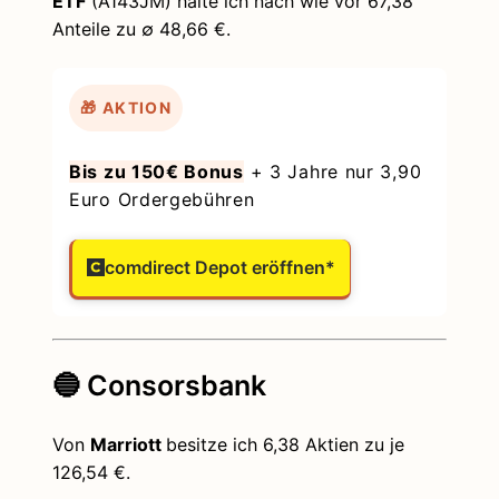
ETF
(A143JM) halte ich nach wie vor 67,38
Anteile zu ∅ 48,66 €.
🎁 AKTION
Bis zu 150€ Bonus
+ 3 Jahre nur 3,90
Euro Ordergebühren
comdirect Depot eröffnen*
🔵 Consorsbank
Von
Marriott
besitze ich 6,38 Aktien zu je
126,54 €.