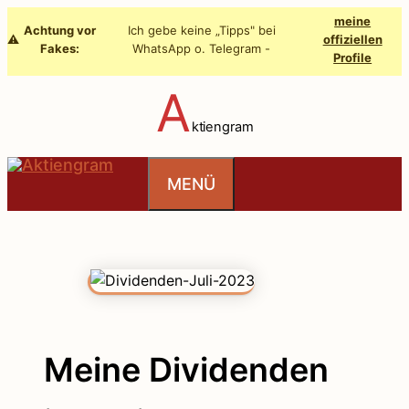
Zum
meine
Achtung vor
Ich gebe keine „Tipps" bei
Inhalt
⚠️
offiziellen
Fakes:
WhatsApp o. Telegram -
Profile
springen
A
ktiengram
MENÜ
Meine Dividenden