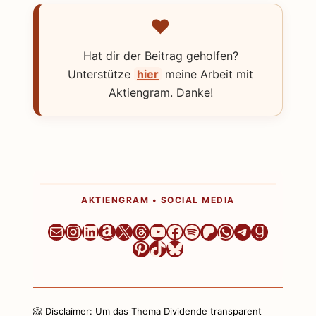
Hat dir der Beitrag geholfen?
Unterstütze
hier
meine Arbeit mit
Aktiengram. Danke!
AKTIENGRAM • SOCIAL MEDIA
Newsletter
Instagram
LinkedIn
Amazon
X
Threads
YouTube
Facebook
Spotify
Patreon
WhatsApp
Telegram
Goodre
Pinterest
TikTok
Bluesky
📀 Disclaimer: Um das Thema Dividende transparent