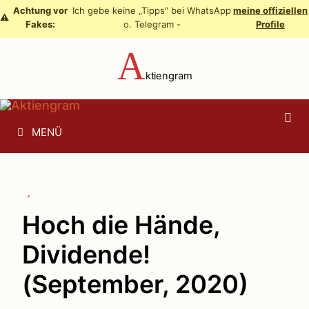
Zum
Achtung vor
Ich gebe keine „Tipps" bei WhatsApp
meine offiziellen
⚠️
Fakes:
o. Telegram -
Profile
Inhalt
springen
A
ktiengram
MENÜ
Hoch die Hände,
Dividende!
(September, 2020)