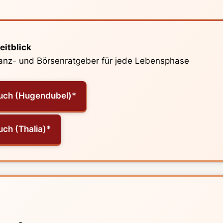
eitblick
nanz- und Börsenratgeber für jede Lebensphase
uch (Hugendubel)*
uch (Thalia)*