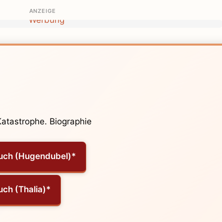
ANZEIGE
Katastrophe. Biographie
uch (Hugendubel)*
uch (Thalia)*