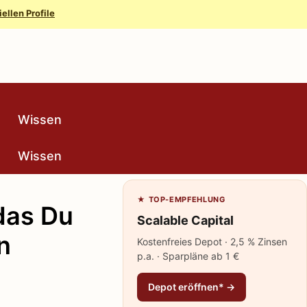
iellen Profile
Wissen
Wissen
★ TOP-EMPFEHLUNG
das Du
Scalable Capital
n
Kostenfreies Depot · 2,5 % Zinsen
p.a. · Sparpläne ab 1 €
Depot eröffnen* →