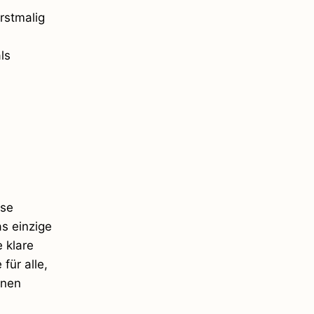
rstmalig
ls
ise
as einzige
 klare
für alle,
rnen