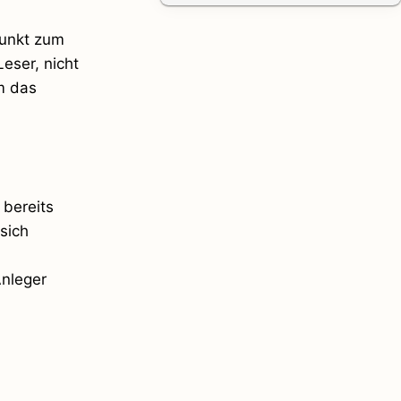
punkt zum
Leser, nicht
m das
 bereits
sich
Anleger