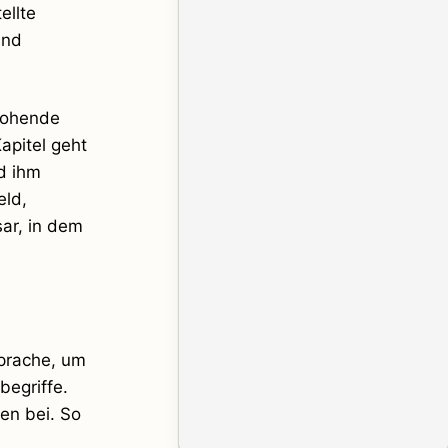
ellte
und
drohende
apitel geht
d ihm
eld,
sar, in dem
Sprache, um
begriffe.
en bei. So