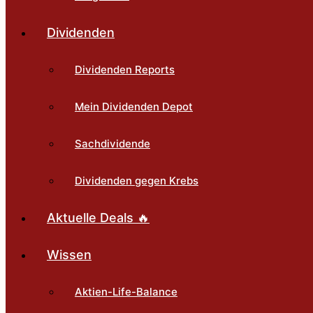
Dividenden
Dividenden Reports
Mein Dividenden Depot
Sachdividende
Dividenden gegen Krebs
Aktuelle Deals 🔥
Wissen
Aktien-Life-Balance