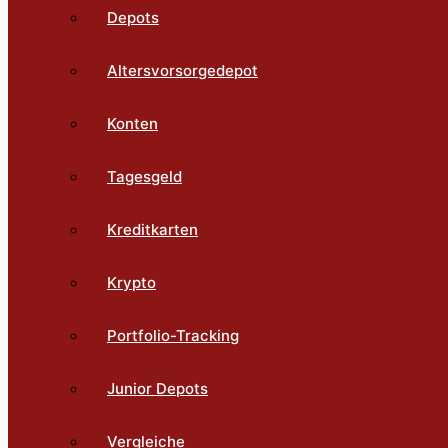
Depots
Altersvorsorgedepot
Konten
Tagesgeld
Kreditkarten
Krypto
Portfolio-Tracking
Junior Depots
Vergleiche