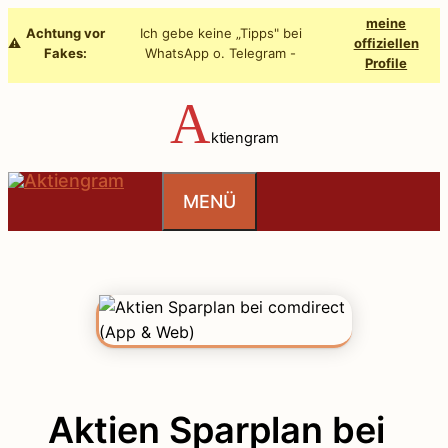
Zum
meine
Achtung vor
Ich gebe keine „Tipps" bei
Inhalt
⚠️
offiziellen
Fakes:
WhatsApp o. Telegram -
Profile
springen
A
ktiengram
MENÜ
Aktien Sparplan bei