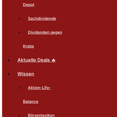
Depot
Sachdividende
Dividenden gegen
Krebs
Aktuelle Deals 🔥
Wissen
Aktien-Life-
Balance
Börsenlexikon