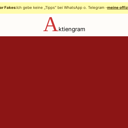
or Fakes:
Ich gebe keine „Tipps" bei WhatsApp o. Telegram -
meine offiz
A
ktiengram