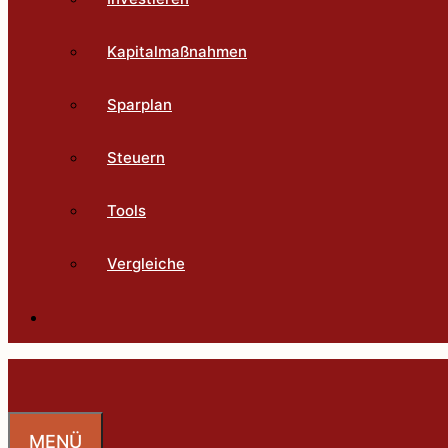
Kapitalmaßnahmen
Sparplan
Steuern
Tools
Vergleiche
MENÜ