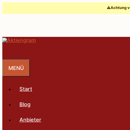
Zum
⚠️
Achtung v
Inhalt
springen
MENÜ
Start
Blog
Anbieter