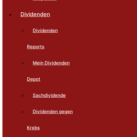
Dividenden
Dividenden
Reports
Mein Dividenden
Depot
Sachdividende
Dividenden gegen
Krebs