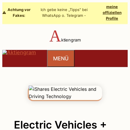
Zum
meine
Achtung vor
Ich gebe keine „Tipps" bei
Inhalt
⚠️
offiziellen
Fakes:
WhatsApp o. Telegram -
Profile
springen
A
ktiengram
MENÜ
Electric Vehicles +