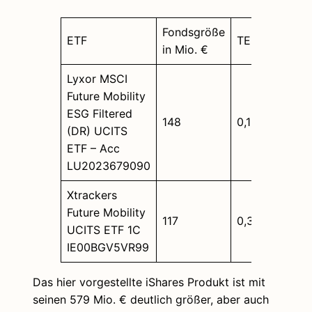
Fondsgröße
ETF
TER
Verw
in Mio. €
Lyxor MSCI
Future Mobility
ESG Filtered
148
0,15%
Thesa
(DR) UCITS
ETF – Acc
LU2023679090
Xtrackers
Future Mobility
117
0,35%
Thesa
UCITS ETF 1C
IE00BGV5VR99
Das hier vorgestellte iShares Produkt ist mit
seinen 579 Mio. € deutlich größer, aber auch