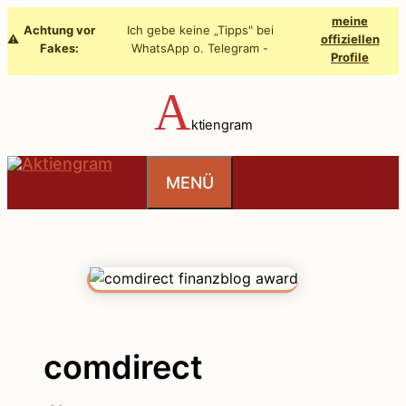
Zum
meine
Achtung vor
Ich gebe keine „Tipps" bei
Inhalt
⚠️
offiziellen
Fakes:
WhatsApp o. Telegram -
Profile
springen
A
ktiengram
MENÜ
comdirect