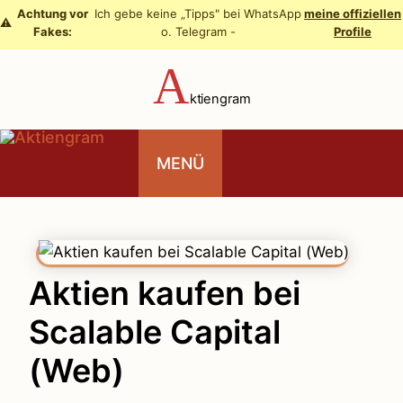
Zum
Achtung vor
Ich gebe keine „Tipps" bei WhatsApp
meine offiziellen
⚠️
Fakes:
o. Telegram -
Profile
Inhalt
springen
A
ktiengram
MENÜ
Aktien kaufen bei
Scalable Capital
(Web)