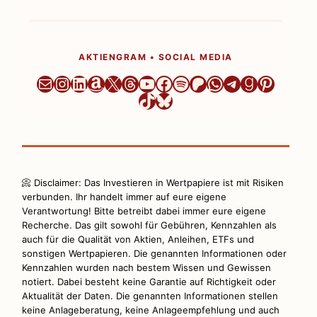
AKTIENGRAM • SOCIAL MEDIA
Newsletter
Instagram
LinkedIn
Amazon
X
Threads
YouTube
Facebook
Spotify
Patreon
WhatsApp
Telegram
Goodrea
Pintere
TikTok
Bluesky
📀 Disclaimer: Das Investieren in Wertpapiere ist mit Risiken
verbunden. Ihr handelt immer auf eure eigene
Verantwortung! Bitte betreibt dabei immer eure eigene
Recherche. Das gilt sowohl für Gebühren, Kennzahlen als
auch für die Qualität von Aktien, Anleihen, ETFs und
sonstigen Wertpapieren. Die genannten Informationen oder
Kennzahlen wurden nach bestem Wissen und Gewissen
notiert. Dabei besteht keine Garantie auf Richtigkeit oder
Aktualität der Daten. Die genannten Informationen stellen
keine Anlageberatung, keine Anlageempfehlung und auch