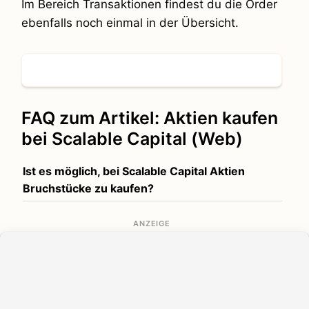
Im Bereich Transaktionen findest du die Order
ebenfalls noch einmal in der Übersicht.
FAQ zum Artikel: Aktien kaufen
bei Scalable Capital (Web)
Ist es möglich, bei Scalable Capital Aktien
Bruchstücke zu kaufen?
Eine reguläre Order ermöglicht den Kauf von
Bruchstücken derzeit nicht – diese werden meist
ANZEIGE
automatisch über
Aktien-Sparpläne
erworben.