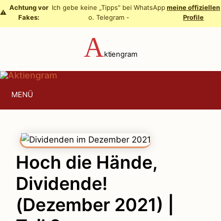
Zum
Achtung vor
Ich gebe keine „Tipps" bei WhatsApp
meine offiziellen
⚠️
Fakes:
o. Telegram -
Profile
Inhalt
springen
A
ktiengram
MENÜ
Hoch die Hände,
Dividende!
(Dezember 2021) |