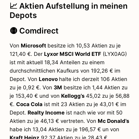
📈 Aktien Aufstellung in meinen
Depots
🟡 Comdirect
Von
Microsoft
besitze ich 10,53 Aktien zu je
121,40 €. Der
Lyxor MSCI World ETF
(LYX0AG)
ist mit aktuell 18,34 Anteilen zu einem
durchschnittlichen Kaufkurs von 192,26 € im
Depot. Von
Lenovo
halte ich derzeit 106 Aktien
zu je 0,92 €. Von
3M
besitze ich 1,44 Aktien zu
je 153,40 € und von
Kellogg’s
45,02 zu je 56,88
€.
Coca Cola
ist mit 23 Aktien zu je 43,01 € im
Depot.
Realty Income
ist nach wie vor mit 50
Aktien zu je 46,13 € vertreten. Von
Mc Donald’s
habe ich 13,04 Aktien zu je 196,57 € un von
Kraft Heinz
92,37 Aktien zu je 28,43 €.