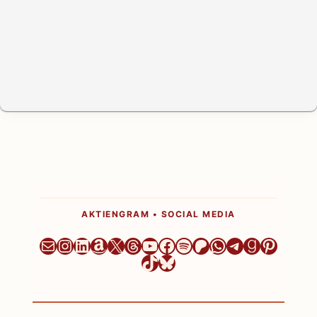
AKTIENGRAM • SOCIAL MEDIA
Newsletter
Instagram
LinkedIn
Amazon
X
Threads
YouTube
Facebook
Spotify
Patreon
WhatsApp
Telegram
Goodrea
Pintere
TikTok
Bluesky