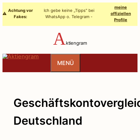
Zum
meine
Achtung vor
Ich gebe keine „Tipps" bei
Inhalt
⚠️
offiziellen
Fakes:
WhatsApp o. Telegram -
Profile
springen
A
ktiengram
MENÜ
Geschäftskontoverglei
Deutschland