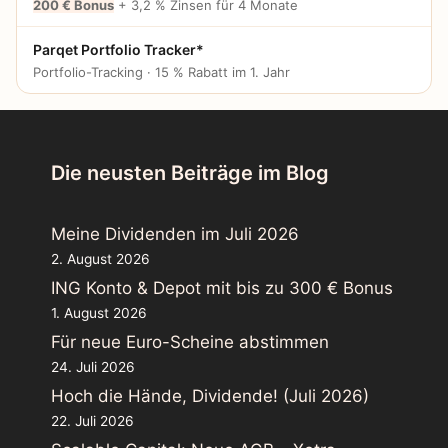
200 € Bonus
+ 3,2 % Zinsen für 4 Monate
Parqet Portfolio Tracker*
Portfolio-Tracking · 15 % Rabatt im 1. Jahr
Die neusten Beiträge im Blog
Meine Dividenden im Juli 2026
2. August 2026
ING Konto & Depot mit bis zu 300 € Bonus
1. August 2026
Für neue Euro-Scheine abstimmen
24. Juli 2026
Hoch die Hände, Dividende! (Juli 2026)
22. Juli 2026