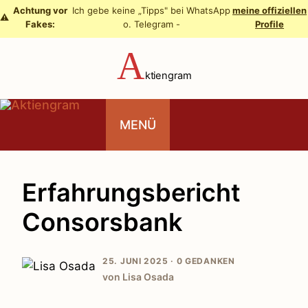
Zum
Achtung vor
Ich gebe keine „Tipps" bei WhatsApp
meine offiziellen
⚠️
Fakes:
o. Telegram -
Profile
Inhalt
springen
A
ktiengram
MENÜ
Erfahrungsbericht
Consorsbank
25. JUNI 2025 ·
0 GEDANKEN
von Lisa Osada