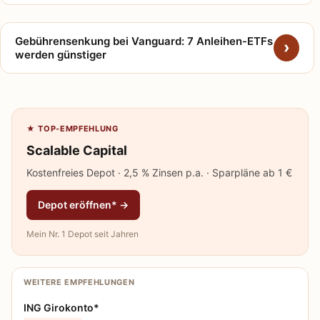
Gebührensenkung bei Vanguard: 7 Anleihen-ETFs
werden günstiger
★ TOP-EMPFEHLUNG
Scalable Capital
Kostenfreies Depot · 2,5 % Zinsen p.a. · Sparpläne ab 1 €
Depot eröffnen* →
Mein Nr. 1 Depot seit Jahren
WEITERE EMPFEHLUNGEN
ING Girokonto*