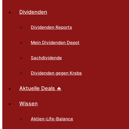
Dividenden
Dividenden Reports
Mein Dividenden Depot
Sachdividende
Dividenden gegen Krebs
Aktuelle Deals 🔥
Wissen
Aktien-Life-Balance