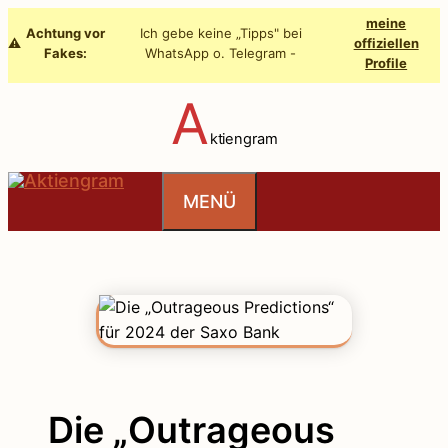
Zum
meine
Achtung vor
Ich gebe keine „Tipps" bei
Inhalt
⚠️
offiziellen
Fakes:
WhatsApp o. Telegram -
Profile
springen
A
ktiengram
MENÜ
Die „Outrageous