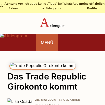
Zum
Achtung vor
Ich gebe keine „Tipps" bei WhatsApp
meine offiziellen
⚠️
Fakes:
o. Telegram -
Profile
Inhalt
springen
A
ktiengram
MENÜ
Das Trade Republic
Girokonto kommt
28. MAI 2024 ·
14 GEDANKEN