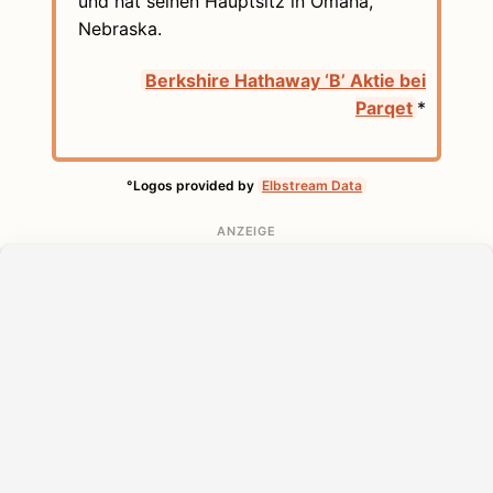
und hat seinen Hauptsitz in Omaha,
Nebraska.
Berkshire Hathaway ‘B’ Aktie bei
Parqet
*
°Logos provided by
Elbstream Data
ANZEIGE