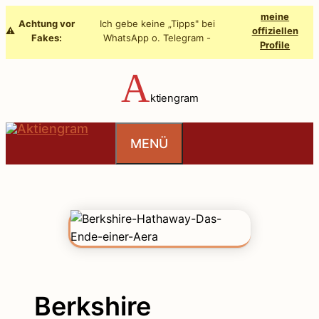
Zum
meine
Achtung vor
Ich gebe keine „Tipps" bei
Inhalt
⚠️
offiziellen
Fakes:
WhatsApp o. Telegram -
Profile
springen
A
ktiengram
MENÜ
Berkshire