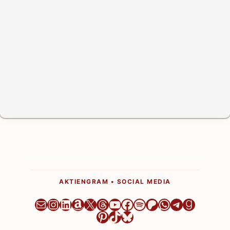
AKTIENGRAM • SOCIAL MEDIA
Newsletter
Instagram
LinkedIn
Amazon
X
Threads
YouTube
Facebook
Spotify
Patreon
WhatsApp
Telegram
Goodre
Pinterest
TikTok
Bluesky