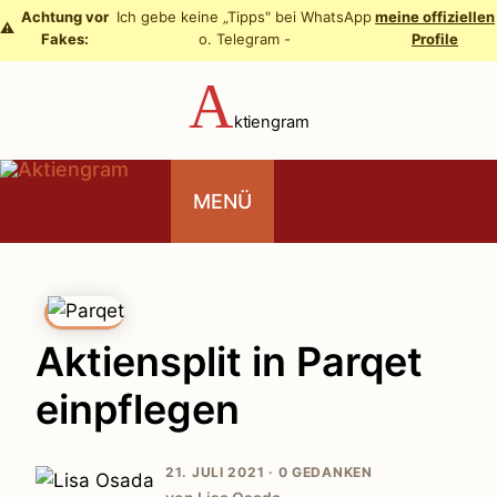
Zum
Achtung vor
Ich gebe keine „Tipps" bei WhatsApp
meine offiziellen
⚠️
Fakes:
o. Telegram -
Profile
Inhalt
springen
A
ktiengram
MENÜ
Aktiensplit in Parqet
einpflegen
21. JULI 2021 ·
0 GEDANKEN