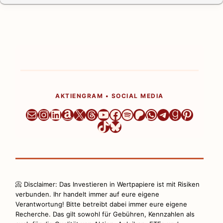
AKTIENGRAM • SOCIAL MEDIA
Newsletter
Instagram
LinkedIn
Amazon
X
Threads
YouTube
Facebook
Spotify
Patreon
WhatsApp
Telegram
Goodrea
Pintere
TikTok
Bluesky
📀 Disclaimer: Das Investieren in Wertpapiere ist mit Risiken
verbunden. Ihr handelt immer auf eure eigene
Verantwortung! Bitte betreibt dabei immer eure eigene
Recherche. Das gilt sowohl für Gebühren, Kennzahlen als