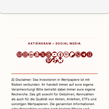
AKTIENGRAM • SOCIAL MEDIA
Newsletter
Instagram
LinkedIn
Amazon
X
Threads
YouTube
Facebook
Spotify
Patreon
WhatsApp
Telegram
Goodre
Pinterest
TikTok
Bluesky
📀 Disclaimer: Das Investieren in Wertpapiere ist mit
Risiken verbunden. Ihr handelt immer auf eure eigene
Verantwortung! Bitte betreibt dabei immer eure eigene
Recherche. Das gilt sowohl für Gebühren, Kennzahlen
als auch für die Qualität von Aktien, Anleihen, ETFs und
sonstigen Wertpapieren. Die genannten Informationen
oder Kennzahlen wurden nach bestem Wissen und