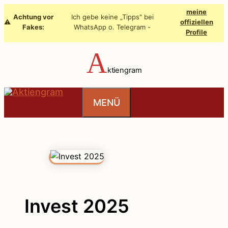
Zum
meine
Achtung vor
Ich gebe keine „Tipps" bei
Inhalt
⚠️
offiziellen
Fakes:
WhatsApp o. Telegram -
Profile
springen
A
ktiengram
MENÜ
Invest 2025