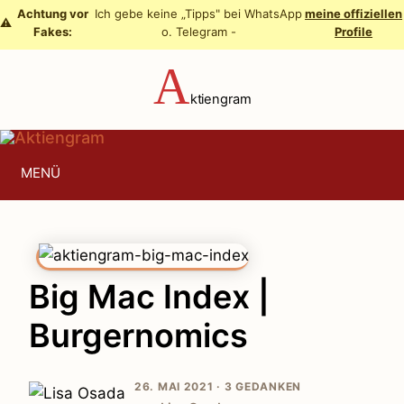
Zum
Achtung vor
Ich gebe keine „Tipps" bei WhatsApp
meine offiziellen
⚠️
Fakes:
o. Telegram -
Profile
Inhalt
springen
A
ktiengram
MENÜ
Big Mac Index |
Burgernomics
26. MAI 2021 ·
3 GEDANKEN